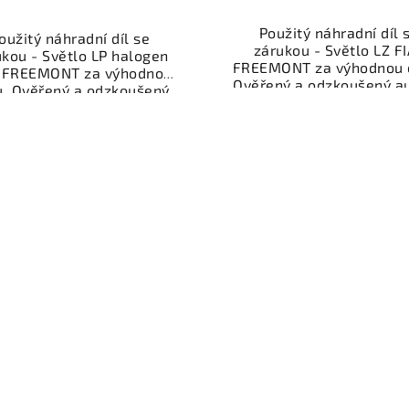
Použitý náhradní díl 
oužitý náhradní díl se
zárukou - Světlo LZ F
ukou - Světlo LP halogen
FREEMONT za výhodnou 
T FREEMONT za výhodnou
Ověřený a odzkoušený au
u. Ověřený a odzkoušený
kategorie Karoserie - dí
díl kategorie Karoserie -
součásti pro váš vůz. Ov
y a součásti pro váš vůz.
a funkční autodíl z vrako
řený a funkční autodíl z
připravený k montáži
akoviště, připravený k
Nabízíme osobní odběr 
ntáži. Nabízíme osobní
rychlé doručení přes e-
ěr nebo rychlé doručení
Samozřejmostí je gara
e-shop. Samozřejmostí je
vrácení peněz v přípa
rance vrácení peněz v
nespokojenosti.
řípadě nespokojenosti.