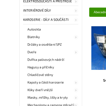
ELEKTROSOUČÁSTI A PŘÍSTROJE
INTERIÉROVÉ DÍLY
Abecedn
KAROSERIE - DÍLY A SOUČÁSTI
Autoskla
Blatníky
Držáky a osvětlení SPZ
Dveře
Dvířka palivových nádrží
Hagusy a příčníky
Chladičové stěny
S
Kapoty a části karoserie
Kliky dveří vnější
Masky, mřížky, lišty a kryty
Mechanismy a ramena stěračů