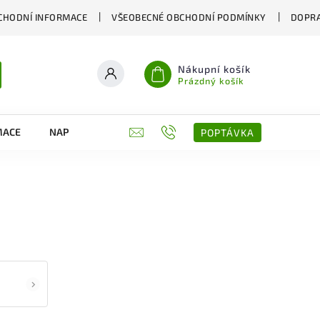
CHODNÍ INFORMACE
VŠEOBECNÉ OBCHODNÍ PODMÍNKY
DOPRA
Nákupní košík
Prázdný košík
MACE
NAPIŠTE NÁM
KONTAKTY
POPTÁVKA