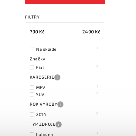
FILTRY
790
Kč
2490
Kč
3
Na skladě
Značky
3
Fiat
KAROSERIE
?
1
MPV
2
SUV
ROK VÝROBY
?
3
2014
TYP ZDROJE
?
1
halogen