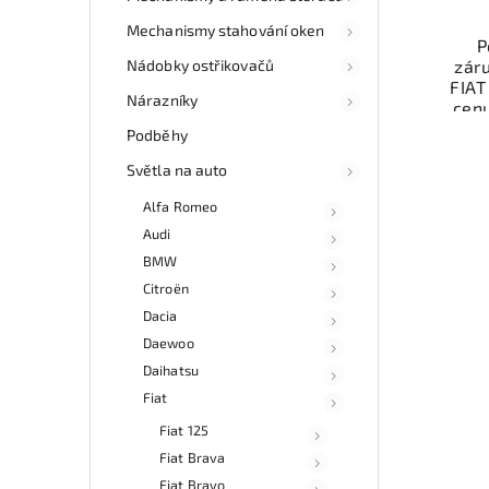
Mechanismy stahování oken
P
Nádobky ostřikovačů
zár
FIA
Nárazníky
cen
auto
Podběhy
díl
Ově
Světla na auto
vr
Alfa Romeo
mo
odb
Audi
přes 
BMW
ga
Citroën
p
Dacia
Daewoo
Daihatsu
Fiat
Fiat 125
Fiat Brava
Fiat Bravo