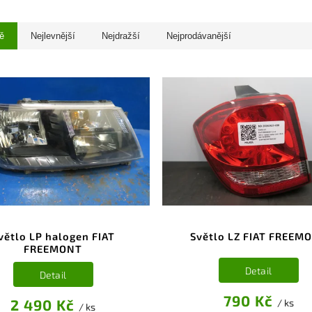
ě
Nejlevnější
Nejdražší
Nejprodávanější
větlo LP halogen FIAT
Světlo LZ FIAT FREEM
FREEMONT
Detail
Detail
790 Kč
2 490 Kč
/ ks
/ ks