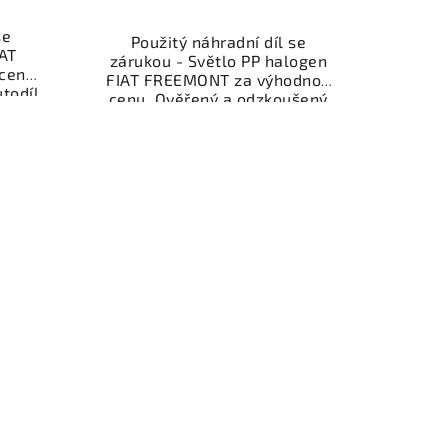
se
Použitý náhradní díl se
IAT
zárukou - Světlo PP halogen
cenu.
FIAT FREEMONT za výhodnou
todíl
cenu. Ověřený a odzkoušený
ly a
autodíl kategorie Karoserie -
ěřený
díly a součásti pro váš vůz.
viště,
Ověřený a funkční autodíl z
.
vrakoviště, připravený k
nebo
montáži. Nabízíme osobní
shop.
odběr nebo rychlé doručení
nce
přes e-shop. Samozřejmostí je
dě
garance vrácení peněz v
případě nespokojenosti.