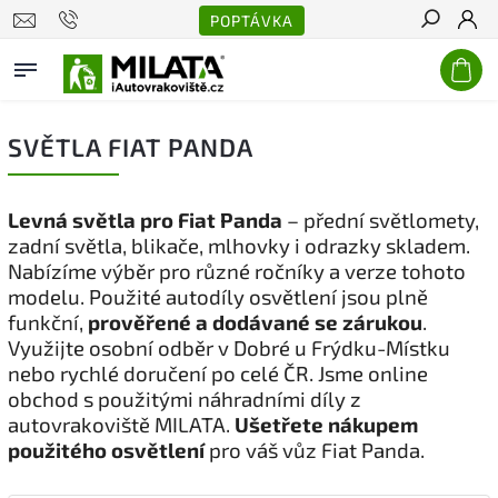
POPTÁVKA
Hledat
SVĚTLA FIAT PANDA
Levná světla pro Fiat Panda
– přední světlomety,
zadní světla, blikače, mlhovky i odrazky skladem.
Nabízíme výběr pro různé ročníky a verze tohoto
modelu. Použité autodíly osvětlení jsou plně
funkční,
prověřené a dodávané se zárukou
.
Využijte osobní odběr v Dobré u Frýdku-Místku
nebo rychlé doručení po celé ČR. Jsme online
obchod s použitými náhradními díly z
autovrakoviště MILATA.
Ušetřete nákupem
použitého osvětlení
pro váš vůz Fiat Panda.