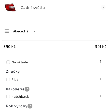
Zadní světla
Abecedně
Nejlevnější
390
Kč
391
Kč
Nejdražší
Nejprodávanější
1
Na skladě
Značky
1
Fiat
Karoserie
?
1
hatchback
Rok výroby
?