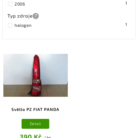
1
2006
Typ zdroje
?
1
halogen
Světlo PZ FIAT PANDA
Detail
390 Kč
/ ks