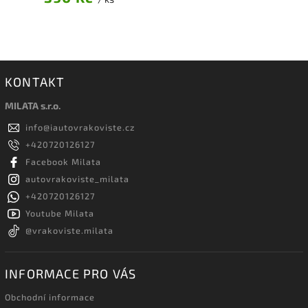
KONTAKT
MILATA s.r.o.
info
@
iautovrakoviste.cz
+420720126127
Facebook Milata
autovrakoviste_milata
+420720126127
Youtube Milata
@vrakoviste.milata
INFORMACE PRO VÁS
Obchodní informace