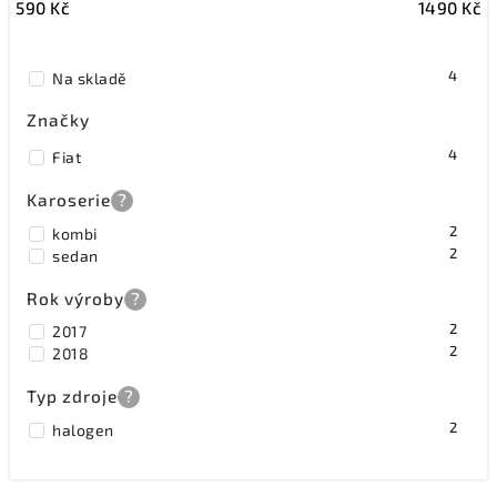
590
Kč
1490
Kč
Nejdražší
Nejprodávanější
4
Na skladě
Značky
4
Fiat
Karoserie
?
2
kombi
2
sedan
Rok výroby
?
2
2017
2
2018
Typ zdroje
?
2
halogen