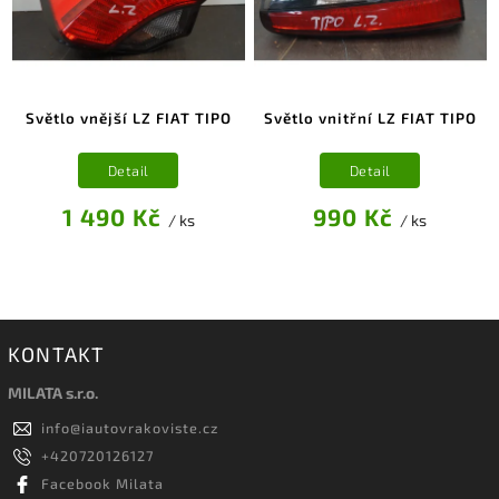
Světlo vnější LZ FIAT TIPO
Světlo vnitřní LZ FIAT TIPO
Detail
Detail
1 490 Kč
990 Kč
/ ks
/ ks
KONTAKT
MILATA s.r.o.
info
@
iautovrakoviste.cz
+420720126127
Facebook Milata