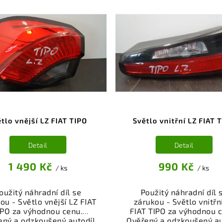
tlo vnější LZ FIAT TIPO
Světlo vnitřní LZ FIAT 
Detail
Detail
1 490 Kč
990 Kč
/ ks
/ ks
oužitý náhradní díl se
Použitý náhradní díl 
ou - Světlo vnější LZ FIAT
zárukou - Světlo vnitřn
IPO za výhodnou cenu.
FIAT TIPO za výhodnou 
ený a odzkoušený autodíl
Ověřený a odzkoušený au