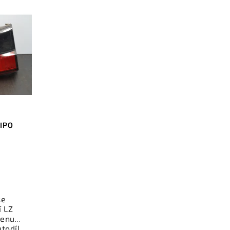
TIPO
se
í LZ
cenu.
todíl