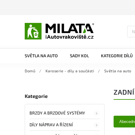
SVĚTLA NA AUTO
SADY KOL
KATEGORIE DÍLŮ
Domů
/
Karoserie - díly a součásti
/
Světla na auto
ZADNÍ
Kategorie
BRZDY A BRZDOVÉ SYSTÉMY
Abecedn
DÍLY NÁPRAV A ŘÍZENÍ