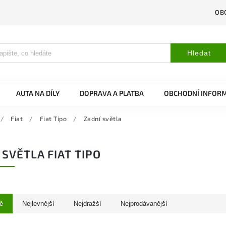
OB
Hledat
AUTA NA DÍLY
DOPRAVA A PLATBA
OBCHODNÍ INFOR
/
Fiat
/
Fiat Tipo
/
Zadní světla
 SVĚTLA FIAT TIPO
ě
Nejlevnější
Nejdražší
Nejprodávanější