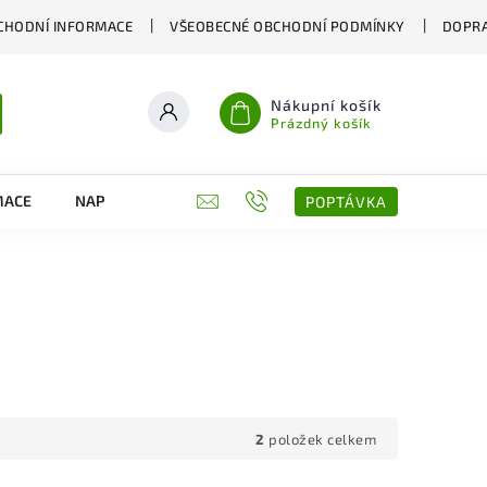
CHODNÍ INFORMACE
VŠEOBECNÉ OBCHODNÍ PODMÍNKY
DOPRA
Nákupní košík
Prázdný košík
MACE
NAPIŠTE NÁM
KONTAKTY
POPTÁVKA
2
položek celkem