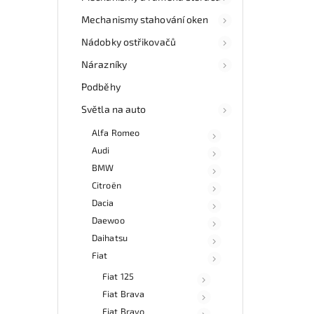
Mechanismy stahování oken
Mo
ne
Nádobky ostřikovačů
esho
v 
Nárazníky
Podběhy
Světla na auto
Alfa Romeo
Audi
BMW
Citroën
Dacia
Daewoo
Daihatsu
Fiat
Fiat 125
Fiat Brava
Fiat Bravo