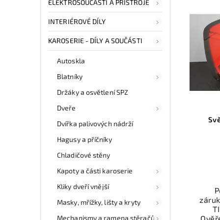
ELEKTROSOUČÁSTI A PŘÍSTROJE
INTERIÉROVÉ DÍLY
KAROSERIE - DÍLY A SOUČÁSTI
Autoskla
Blatníky
Držáky a osvětlení SPZ
Dveře
Svě
Dvířka palivových nádrží
Hagusy a příčníky
Chladičové stěny
Kapoty a části karoserie
Kliky dveří vnější
P
záruk
Masky, mřížky, lišty a kryty
T
Mechanismy a ramena stěračů
Ověř