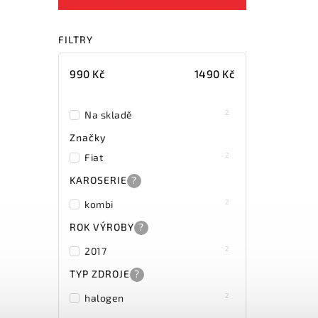
FILTRY
990
Kč
1490
Kč
2
Na skladě
Značky
2
Fiat
KAROSERIE
?
2
kombi
ROK VÝROBY
?
2
2017
TYP ZDROJE
?
2
halogen