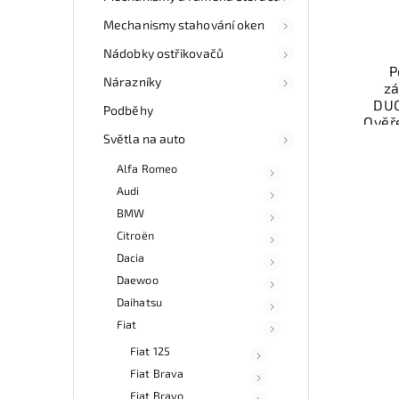
Mechanismy stahování oken
Nádobky ostřikovačů
P
Nárazníky
zá
DUC
Podběhy
Ověř
Světla na auto
Mo
Alfa Romeo
ne
esho
Audi
v 
BMW
Citroën
Dacia
Daewoo
Daihatsu
Fiat
Fiat 125
Fiat Brava
Fiat Bravo