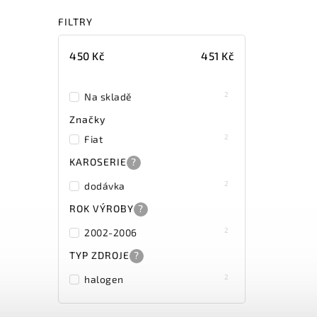
FILTRY
450
Kč
451
Kč
2
Na skladě
Značky
2
Fiat
KAROSERIE
?
2
dodávka
ROK VÝROBY
?
2
2002-2006
TYP ZDROJE
?
2
halogen