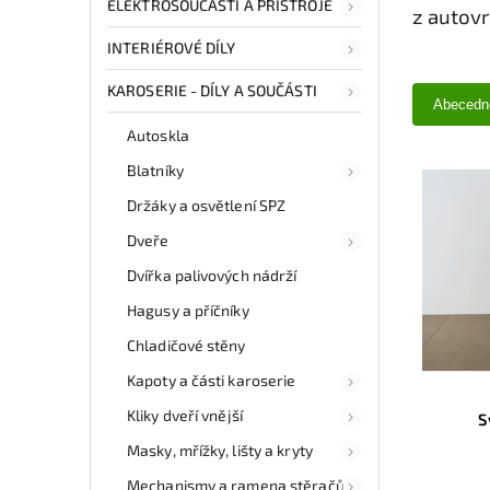
ELEKTROSOUČÁSTI A PŘÍSTROJE
z autov
INTERIÉROVÉ DÍLY
KAROSERIE - DÍLY A SOUČÁSTI
Abecedn
Autoskla
Blatníky
Držáky a osvětlení SPZ
Dveře
Dvířka palivových nádrží
Hagusy a příčníky
Chladičové stěny
Kapoty a části karoserie
Kliky dveří vnější
S
Masky, mřížky, lišty a kryty
Mechanismy a ramena stěračů