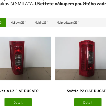
rakoviště MILATA.
Ušetřete nákupem použitého zadn
ě
Nejlevnější
Nejdražší
Nejprodávanější
větlo LZ FIAT DUCATO
Světlo PZ FIAT DUCA
Detail
Detail