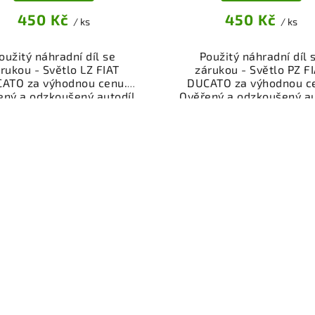
450 Kč
450 Kč
/ ks
/ ks
oužitý náhradní díl se
Použitý náhradní díl 
rukou - Světlo LZ FIAT
zárukou - Světlo PZ F
ATO za výhodnou cenu.
DUCATO za výhodnou c
ený a odzkoušený autodíl
Ověřený a odzkoušený au
osvětlení pro váš vůz.
osvětlení pro váš vůz
žnost osobního odběru
Možnost osobního odb
bo rychlé doručení přes
nebo rychlé doručení p
p. Garance vrácení peněz
eshop. Garance vrácení 
případě nespokojenosti.
v případě nespokojenos