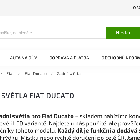
OB
Hledat
AUTA NA DÍLY
DOPRAVA A PLATBA
OBCHODNÍ INFOR
/
Fiat
/
Fiat Ducato
/
Zadní světla
 SVĚTLA FIAT DUCATO
adní světla pro Fiat Ducato
– skladem nabízíme konco
vé i LED variantě. Najdete u nás použité, ale prověř
očníky tohoto modelu.
Každý díl je funkční a dodává 
Frýdku-Místku nebo rychlé doručení po celé ČR. Jsme