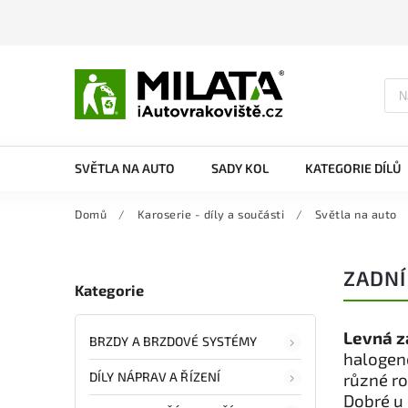
SVĚTLA NA AUTO
SADY KOL
KATEGORIE DÍLŮ
Domů
/
Karoserie - díly a součásti
/
Světla na auto
ZADNÍ
Kategorie
Levná z
BRZDY A BRZDOVÉ SYSTÉMY
halogeno
DÍLY NÁPRAV A ŘÍZENÍ
různé r
Dobré u 