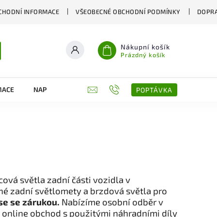
CHODNÍ INFORMACE
VŠEOBECNÉ OBCHODNÍ PODMÍNKY
DOPRA
Nákupní košík
Prázdný košík
MACE
NAPIŠTE NÁM
KONTAKTY
POPTÁVKA
vá světla zadní části vozidla v
ené zadní světlomety a brzdová světla pro
se se zárukou.
Nabízíme osobní odběr v
 online obchod s použitými náhradními díly