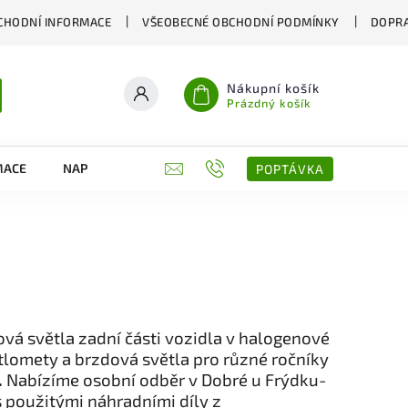
CHODNÍ INFORMACE
VŠEOBECNÉ OBCHODNÍ PODMÍNKY
DOPRA
Nákupní košík
Prázdný košík
MACE
NAPIŠTE NÁM
KONTAKTY
POPTÁVKA
á světla zadní části vozidla v halogenové
ětlomety a brzdová světla pro různé ročníky
.
Nabízíme osobní odběr v Dobré u Frýdku-
s použitými náhradními díly z