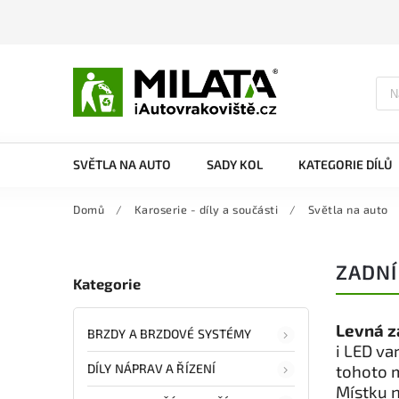
SVĚTLA NA AUTO
SADY KOL
KATEGORIE DÍLŮ
Domů
/
Karoserie - díly a součásti
/
Světla na auto
ZADNÍ
Kategorie
Levná z
BRZDY A BRZDOVÉ SYSTÉMY
i LED va
DÍLY NÁPRAV A ŘÍZENÍ
tohoto 
Místku n