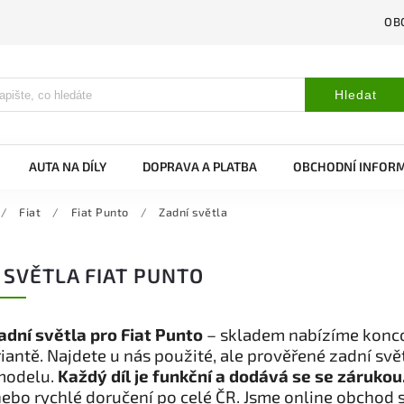
OB
Hledat
AUTA NA DÍLY
DOPRAVA A PLATBA
OBCHODNÍ INFOR
/
Fiat
/
Fiat Punto
/
Zadní světla
 SVĚTLA FIAT PUNTO
adní světla pro Fiat Punto
– skladem nabízíme koncov
riantě. Najdete u nás použité, ale prověřené zadní sv
modelu.
Každý díl je funkční a dodává se se zárukou
ebo rychlé doručení po celé ČR. Jsme online obchod 