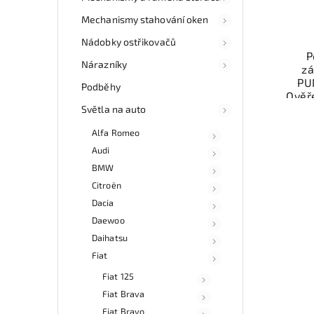
Mechanismy stahování oken
Nádobky ostřikovačů
P
Nárazníky
zá
PU
Podběhy
Ověř
Světla na auto
inte
Alfa Romeo
vůz. 
z 
Audi
mo
BMW
odb
Citroën
přes 
ga
Dacia
p
Daewoo
Daihatsu
Fiat
Fiat 125
Fiat Brava
Fiat Bravo