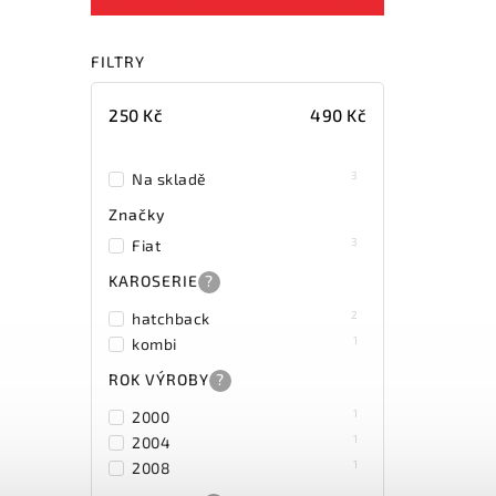
FILTRY
250
Kč
490
Kč
3
Na skladě
Značky
3
Fiat
KAROSERIE
?
2
hatchback
1
kombi
ROK VÝROBY
?
1
2000
1
2004
1
2008