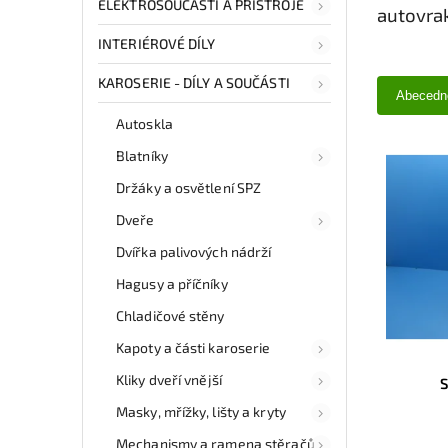
ELEKTROSOUČÁSTI A PŘÍSTROJE
autovra
INTERIÉROVÉ DÍLY
KAROSERIE - DÍLY A SOUČÁSTI
Abecedn
Autoskla
Blatníky
Držáky a osvětlení SPZ
Dveře
Dvířka palivových nádrží
Hagusy a příčníky
Chladičové stěny
Kapoty a části karoserie
Kliky dveří vnější
Masky, mřížky, lišty a kryty
Mechanismy a ramena stěračů