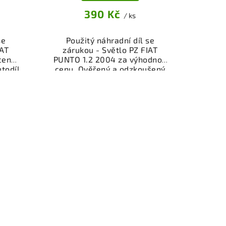
390 Kč
/ ks
se
Použitý náhradní díl se
IAT
zárukou - Světlo PZ FIAT
cenu.
PUNTO 1.2 2004 za výhodnou
todíl
cenu. Ověřený a odzkoušený
.
autodíl osvětlení pro váš vůz.
ěru
Možnost osobního odběru
řes
nebo rychlé doručení přes
peněz
eshop. Garance vrácení peněz
ti.
v případě nespokojenosti.