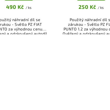
490 Kč
250 Kč
/ ks
/ ks
oužitý náhradní díl se
Použitý náhradní díl 
rukou - Světlo PZ FIAT
zárukou - Světlo PZ F
NTO za výhodnou cenu.
PUNTO 1.2 za výhodnou 
ený a odzkoušený autodíl
Ověřený a odzkoušený au
kategorie Interiéry a
osvětlení pro váš vůz
riérové vybavení pro váš
Možnost osobního odb
Ověřený a funkční autodíl
nebo rychlé doručení p
vrakoviště, připravený k
eshop. Garance vrácení 
ntáži. Nabízíme osobní
v případě nespokojenos
ěr nebo rychlé doručení
e-shop. Samozřejmostí je
rance vrácení peněz v
řípadě nespokojenosti.